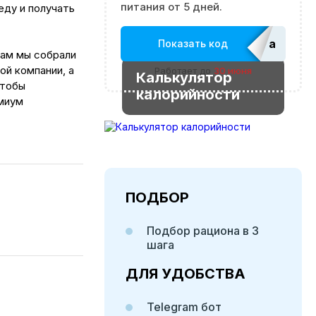
питания от 5 дней.
еду и получать
adm_Ed
Показать код
вам мы собрали
ой компании, а
Работает до
30 июня
Калькулятор
чтобы
калорийности
емиум
ПОДБОР
Подбор рациона в 3
шага
ДЛЯ УДОБСТВА
Telegram бот