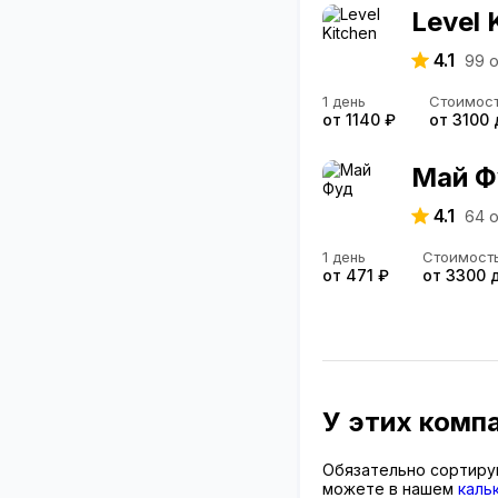
Level 
4.1
99
о
1 день
Стоимос
от 1140 ₽
от 3100
Май Ф
4.1
64
о
1 день
Стоимост
от 471 ₽
от 3300 
У этих комп
Обязательно сортиру
можете в нашем
каль