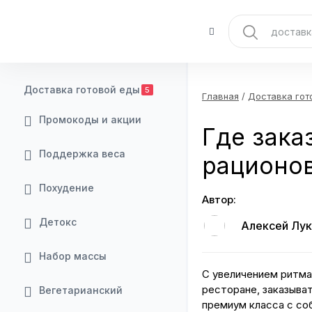
Доставка готовой еды
5
Главная
/
Доставка гот
Промокоды и акции
Где зака
Поддержка веса
рационов
Похудение
Автор:
Детокс
Алексей Лук
Набор массы
С увеличением ритма
ресторане, заказыва
Вегетарианский
премиум класса с со