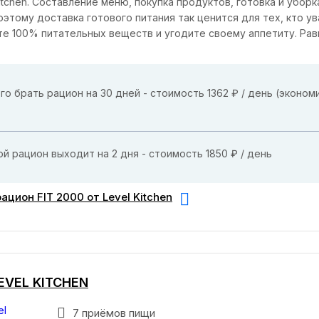
Kitchen. Составление меню, покупка продуктов, готовка и убор
оэтому доставка готового питания так ценится для тех, кто у
те 100% питательных веществ и угодите своему аппетиту. Ра
го брать рацион на 30 дней - стоимость 1362 ₽ / день (эконом
й рацион выходит на 2 дня - стоимость 1850 ₽ / день
ацион FIT 2000 от Level Kitchen
LEVEL KITCHEN
7 приёмов пищи