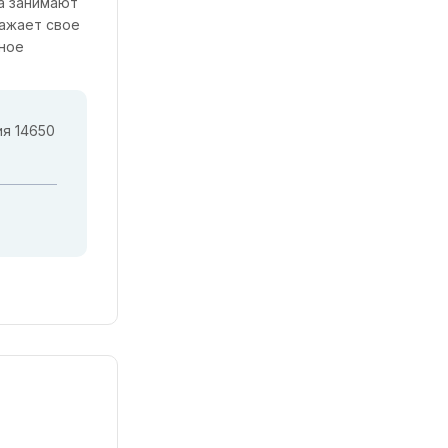
ка занимают
важает свое
вное
ия 14650