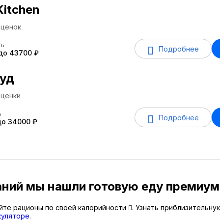
Kitchen
ценок
ть
Подробнее
 до 43700 ₽
уд
ценки
ь
Подробнее
до 34000 ₽
аний мы нашли готовую еду премиум
йте рационы по своей калорийности
. Узнать приблизительн
куляторе
.