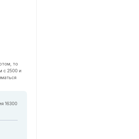
ртом, то
 с 2500 и
иматься
ия 16300