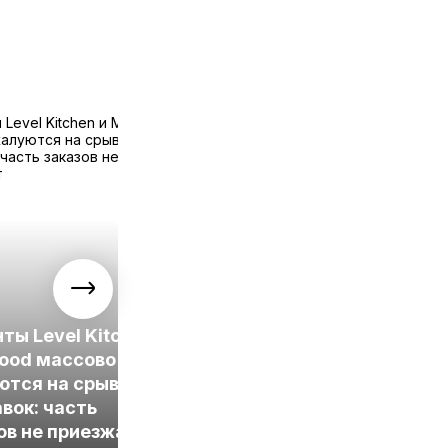
Grow Food представил
ты Level Kitchen
обновленные
ood массово
программы питания с
ются на срывы
улучшенным
вок: часть
составом и
ов не приезжает
сниженной ценой