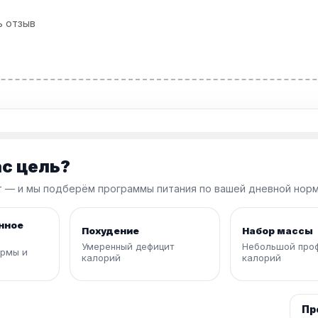
ь отзыв
ас цель?
 — и мы подберём программы питания по вашей дневной норм
нное
Похудение
Набор массы
Умеренный дефицит
Небольшой про
рмы и
калорий
калорий
Пр