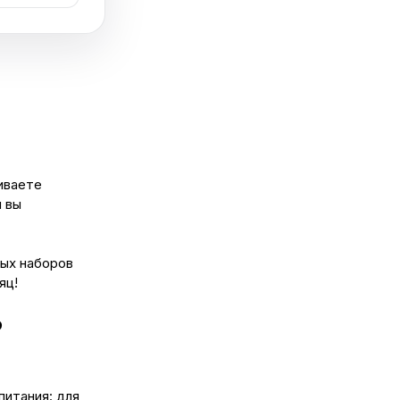
иваете
и вы
вых наборов
яц!
?
питания: для