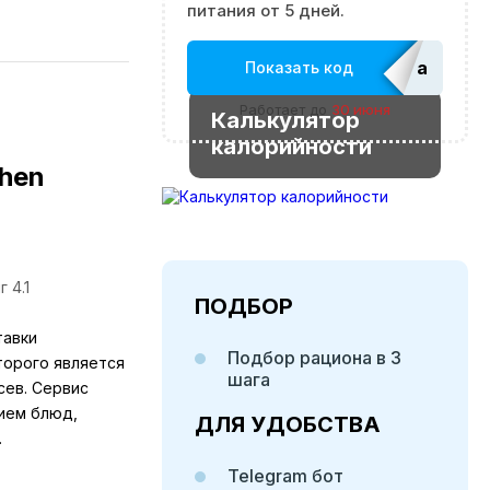
питания от 5 дней.
adm_Ed
Показать код
Работает до
30 июня
Калькулятор
калорийности
chen
 4.1
ПОДБОР
тавки
Подбор рациона в 3
торого является
шага
сев. Сервис
ием блюд,
ДЛЯ УДОБСТВА
.
Telegram бот