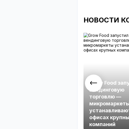
НОВОСТИ К
Grow Food зап
вендинговую
торговлю —
микромаркет
устанавливаю
офисах крупн
компаний