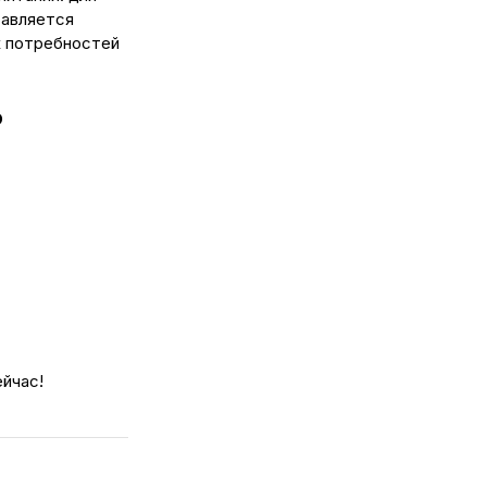
тавляется
х потребностей
?
ейчас!