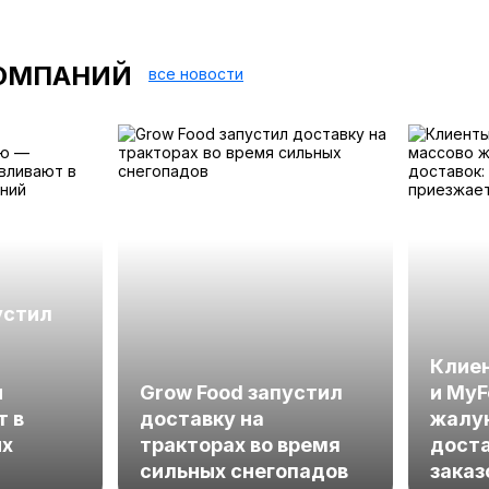
ОМПАНИЙ
все новости
устил
Клиен
ы
Grow Food запустил
и MyF
т в
доставку на
жалу
ых
тракторах во время
доста
сильных снегопадов
заказ