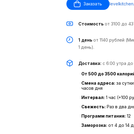
Заказать
levelkitche
Стоимость
от 3100 до 4
1 день
от 1140 рублей (Ми
1 день).
Доставка:
с 6:00 утра до
От 500 до 3500 калори
Смена адреса:
за сутки
часов дня
Интервал:
1 час (+100 р
Свежесть:
Раз в два дн
Программ питания:
12
Заморозка:
от 4 до 14 